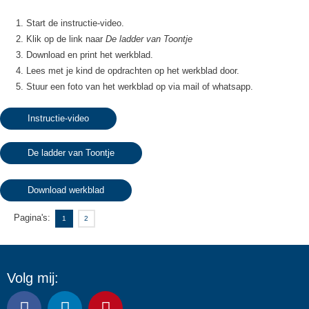
Start de instructie-video.
Klik op de link naar
De ladder van Toontje
Download en print het werkblad.
Lees met je kind de opdrachten op het werkblad door.
Stuur een foto van het werkblad op via mail of whatsapp.
Instructie-video
De ladder van Toontje
Download werkblad
Pagina's:
1
2
Volg mij:
F
L
P