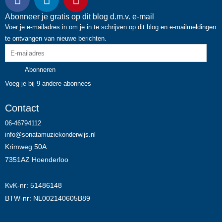
a
i
i
c
n
n
Abonneer je gratis op dit blog d.m.v. e-mail
E-
e
k
t
Voer je e-mailadres in om je in te schrijven op dit blog en e-mailmeldingen
mailadres
te ontvangen van nieuwe berichten.
b
e
e
o
d
r
o
i
e
Abonneren
k
n
s
Voeg je bij 9 andere abonnees
t
Contact
06-46794112
info@sonatamuziekonderwijs.nl
Krimweg 50A
7351AZ Hoenderloo
KvK-nr: 51486148
BTW-nr: NL002140605B89