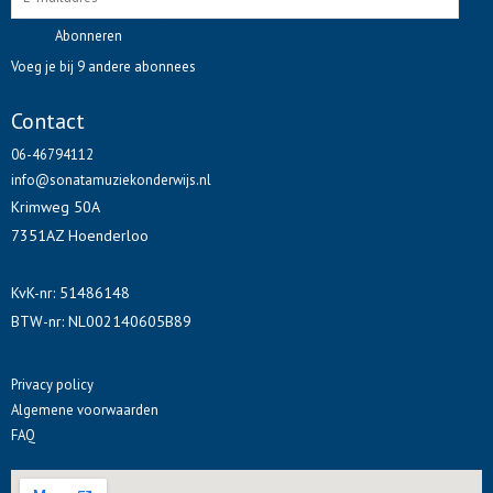
o
i
e
k
n
s
Abonneren
t
Voeg je bij 9 andere abonnees
Contact
06-46794112
info@sonatamuziekonderwijs.nl
Krimweg 50A
7351AZ Hoenderloo
KvK-nr: 51486148
BTW-nr: NL002140605B89
Privacy policy
Algemene voorwaarden
FAQ