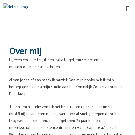
Ga
Me
naar
de
inhoud
Over mij
Hi, even voorstellen, ik ben Lydia Nagel, muziekdocent en
muziekcoach op basisscholen.
Al van jongs af aan maak ik muziek. Van mijn hobby heb ik mijn
beroep gemaakt na mijn studie aan het Koninklijk Conservatorium in
Den Haag.
Tijdens mijn studie vond ik het heerlijk om op mijn instrument
(blokfluit) te studeren maar ik werd ook al snel gegrepen door het
lesgeven aan kinderen. In de afgelopen 25 jaar heb ik op
muziekscholen en kunstencentra in Den Haag, Capelle a/d IJssel en
Woerden muzieklessen gegeven aan kinderen in de leeftijd van 4 tot