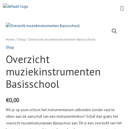
Ga
Me
naar
de
inhoud
Overzicht
muziekinstrumenten
Basisschool
Home
/
Shop
/ Overzicht muziekinstrumenten Basisschool
aantal
Shop
Overzicht
muziekinstrumenten
Basisschool
€
0,00
Wil je op jouw school het instrumentarium uitbreiden zonder vast te
zitten aan de aanschaf van een instrumentenbox? Schaf dan gratis het
overzicht muziekinstrumenten Basisschool
aan. Dit is een overzicht van het