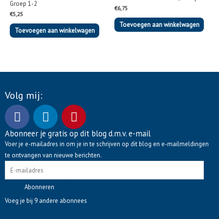
Groep 1-2
€
6,75
€
5,25
Toevoegen aan winkelwagen
Toevoegen aan winkelwagen
Volg mij:
F
L
P
a
i
i
c
n
n
Abonneer je gratis op dit blog d.m.v. e-mail
E-
e
k
t
Voer je e-mailadres in om je in te schrijven op dit blog en e-mailmeldingen
mailadres
te ontvangen van nieuwe berichten.
b
e
e
o
d
r
o
i
e
Abonneren
k
n
s
Voeg je bij 9 andere abonnees
t