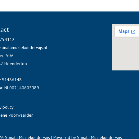
tact
6794112
sonatamuziekonderwijs.nl
eg 50A
Z Hoenderloo
r: 51486148
r: NL002140605B89
y policy
ene voorwaarden
26 Sonata Muziekonderwijs | Powered by Sonata Muziekonderwijs