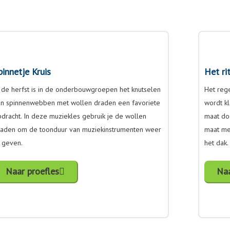
pinnetje Kruis
Het ri
 de herfst is in de onderbouwgroepen het knutselen
Het rege
an spinnenwebben met wollen draden een favoriete
wordt kl
dracht. In deze muziekles gebruik je de wollen
maat do
raden om de toonduur van muziekinstrumenten weer
maat mee
 geven.
het dak.
Naar proefles
Naa