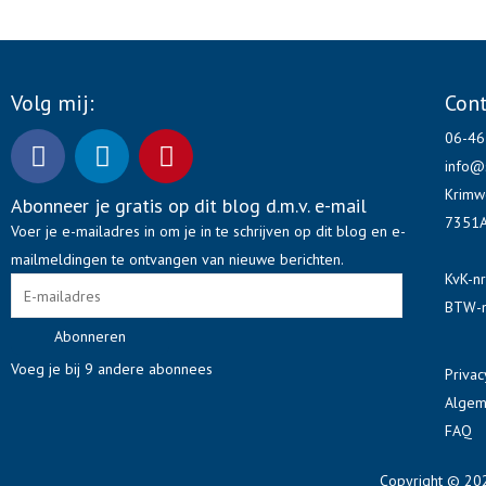
Volg mij:
Con
F
L
P
06-4
a
i
i
info@
c
n
n
Krimw
Abonneer je gratis op dit blog d.m.v. e-mail
E-
e
k
t
7351A
Voer je e-mailadres in om je in te schrijven op dit blog en e-
mailadres
b
e
e
mailmeldingen te ontvangen van nieuwe berichten.
o
d
r
KvK-n
o
i
e
BTW-n
k
n
s
Abonneren
t
Voeg je bij 9 andere abonnees
Privac
Algem
FAQ
Copyright © 20