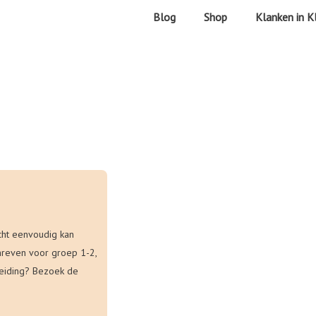
Blog
Shop
Klanken in K
acht eenvoudig kan
hreven voor groep 1-2,
leiding? Bezoek de