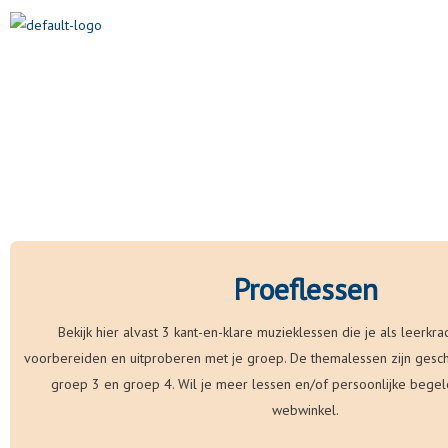
Ga
naar
de
inhoud
Proeflessen
Bekijk hier alvast 3 kant-en-klare muzieklessen die je als leerkr
voorbereiden en uitproberen met je groep. De themalessen zijn gesc
groep 3 en groep 4. Wil je meer lessen en/of persoonlijke bege
webwinkel.