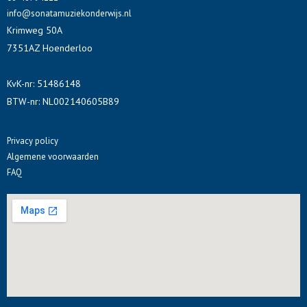
o
i
e
info@sonatamuziekonderwijs.nl
Krimweg 50A
k
n
s
7351AZ Hoenderloo
t
KvK-nr: 51486148
BTW-nr: NL002140605B89
Privacy policy
Algemene voorwaarden
FAQ