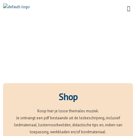
Ga
Me
naar
de
inhoud
Shop
Koop hier je losse themales muziek.
Je ontvangt een pdf bestaande uit de lesbeschrijving, inclusief
liedmateriaal, luistervoorbeelden, didactische tips en, indien van
toepassing, werkbladen en/of bordmateriaal.