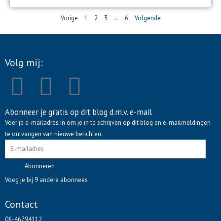
Vorige
1
2
3
…
6
Volgende
Volg mij:
F
L
P
a
i
i
Abonneer je gratis op dit blog d.m.v. e-mail
E-
Voer je e-mailadres in om je in te schrijven op dit blog en e-mailmeldingen
c
n
n
mailadres
te ontvangen van nieuwe berichten.
e
k
t
Abonneren
b
e
e
Voeg je bij 9 andere abonnees
o
d
r
Contact
06-46794112