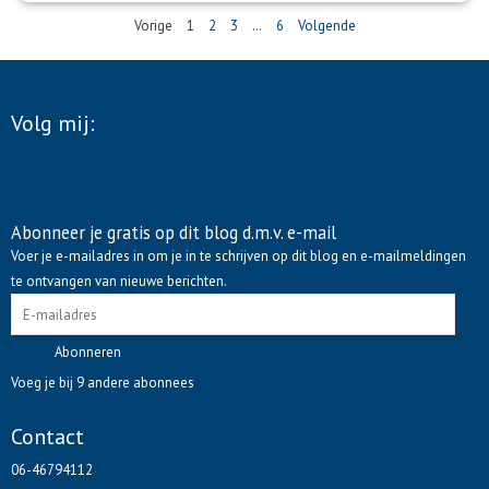
Vorige
1
2
3
…
6
Volgende
Volg mij:
F
L
P
a
i
i
Abonneer je gratis op dit blog d.m.v. e-mail
E-
Voer je e-mailadres in om je in te schrijven op dit blog en e-mailmeldingen
c
n
n
mailadres
te ontvangen van nieuwe berichten.
e
k
t
Abonneren
b
e
e
Voeg je bij 9 andere abonnees
o
d
r
Contact
06-46794112