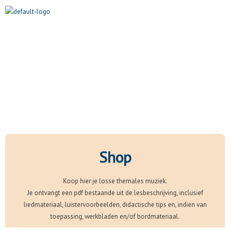
Ga
M
naar
de
inhoud
Shop
Koop hier je losse themales muziek.
Je ontvangt een pdf bestaande uit de lesbeschrijving, inclusief
liedmateriaal, luistervoorbeelden, didactische tips en, indien van
toepassing, werkbladen en/of bordmateriaal.