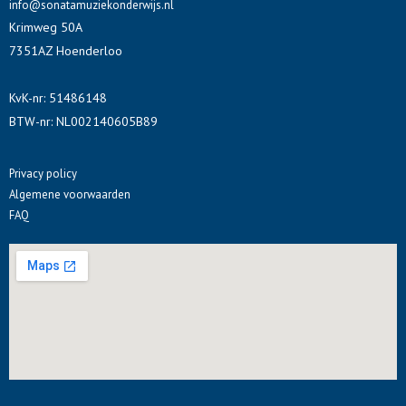
o
i
e
info@sonatamuziekonderwijs.nl
Krimweg 50A
k
n
s
7351AZ Hoenderloo
t
KvK-nr: 51486148
BTW-nr: NL002140605B89
Privacy policy
Algemene voorwaarden
FAQ